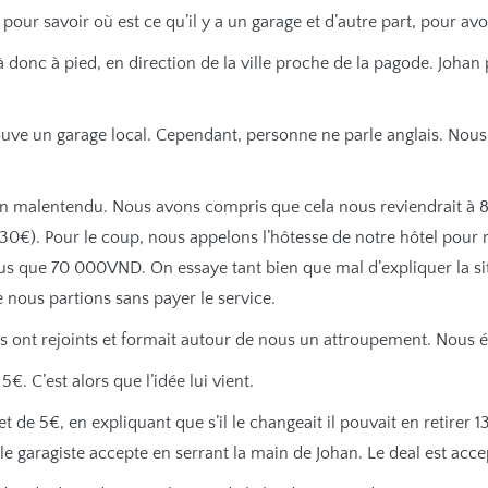
ur savoir où est ce qu’il y a un garage et d’autre part, pour avoi
donc à pied, en direction de la ville proche de la pagode. Johan p
ouve un garage local. Cependant, personne ne parle anglais. Nous 
 un malentendu. Nous avons compris que cela nous reviendrait à 
(30€). Pour le coup, nous appelons l’hôtesse de notre hôtel pour 
 que 70 000VND. On essaye tant bien que mal d’expliquer la situ
 nous partions sans payer le service.
us ont rejoints et formait autour de nous un attroupement. Nous ét
 5€. C’est alors que l’idée lui vient.
 de 5€, en expliquant que s’il le changeait il pouvait en retire
 garagiste accepte en serrant la main de Johan. Le deal est acce