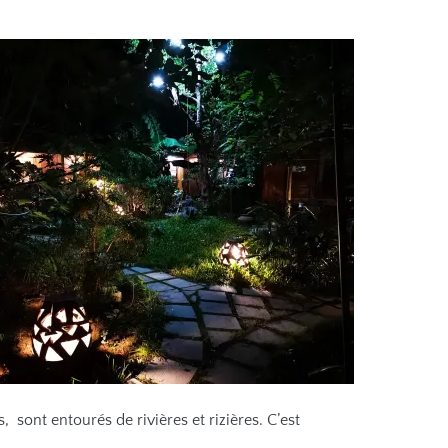
es, sont entourés de
rivières
et rizières. C’est