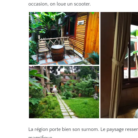
occasion, on loue un scooter.
La région porte bien son surnom. Le paysage ressem
magnifique.